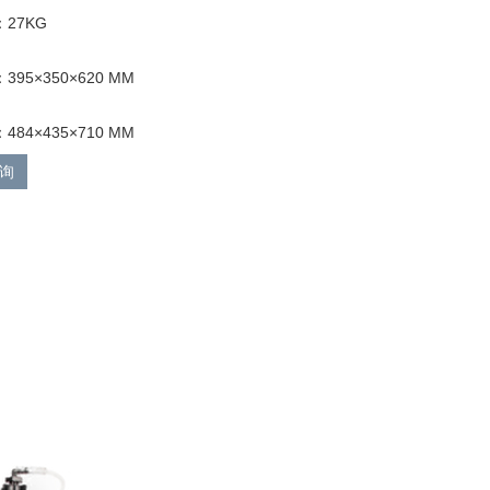
27KG
95×350×620 MM
84×435×710 MM
询