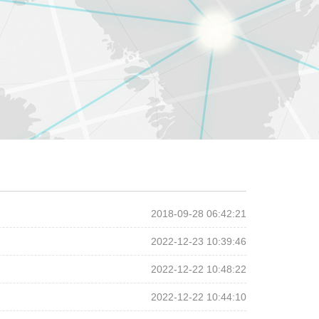
2018-09-28 06:42:21
2022-12-23 10:39:46
2022-12-22 10:48:22
2022-12-22 10:44:10