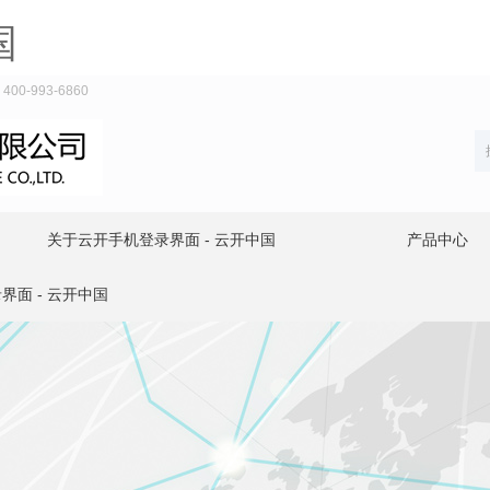
国
-993-6860
关于云开手机登录界面 - 云开中国
产品中心
界面 - 云开中国