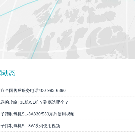
闻动态
疗全国售后服务电话400-993-6860
选购攻略| 3L机/5L机？到底选哪个？
子筛制氧机SL-3A330/530系列使用视频
子筛制氧机SL-3W系列使用视频